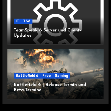
IT
TS6
TeamSpeak 6 Server und Client-
Updates
Battlefield 6
Free
Gaming
Battlefield 6 | Release-Termin und
Beta-Termine