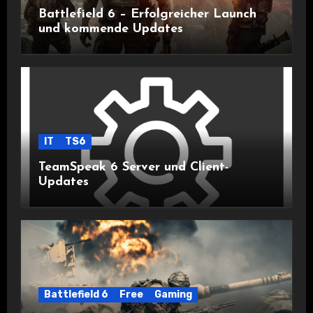
Battlefield 6 – Erfolgreicher Launch
und kommende Updates
IT
TS6
TeamSpeak 6 Server und Client-
Updates
Battlefield 6
Free
Gaming