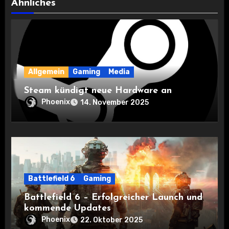
Ähnliches
Allgemein
Gaming
Media
Steam kündigt neue Hardware an
Phoenix
14. November 2025
Battlefield 6
Gaming
Battlefield 6 – Erfolgreicher Launch und
kommende Updates
Phoenix
22. Oktober 2025