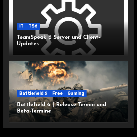
IT
TS6
TeamSpeak 6 Server und Client-
Updates
Battlefield 6
Free
Gaming
Battlefield 6 | Release-Termin und
Beta-Termine