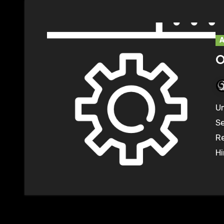
O
Um beispielsweise die zum Teil nervigen Hintergründe einer
S
Re
H