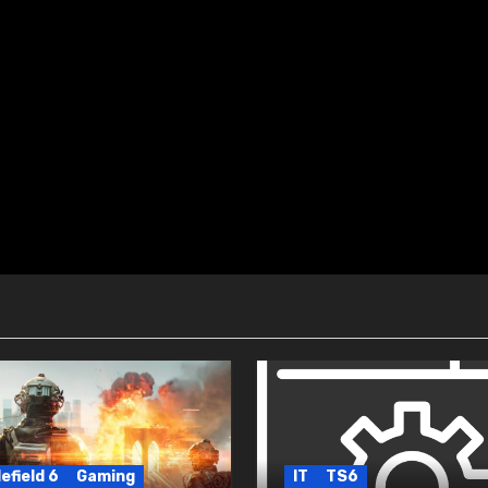
efield 6
Gaming
IT
TS6