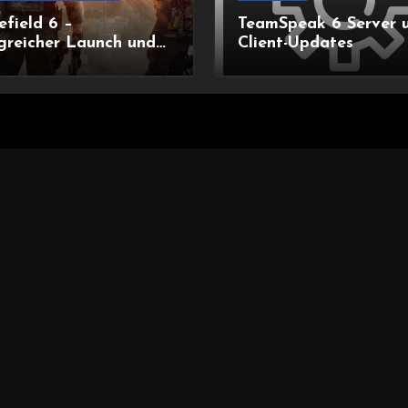
efield 6 –
TeamSpeak 6 Server 
greicher Launch und
Client-Updates
ende Updates