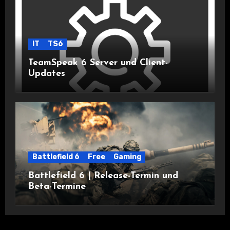
IT
TS6
TeamSpeak 6 Server und Client-
Updates
Battlefield 6
Free
Gaming
Battlefield 6 | Release-Termin und
Beta-Termine