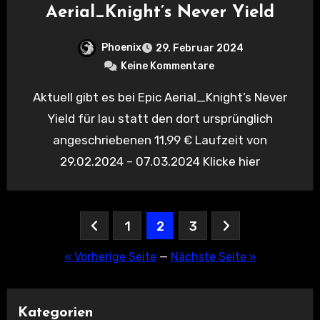
Aerial_Knight’s Never Yield
Phoenix
29. Februar 2024
Keine Kommentare
Aktuell gibt es bei Epic Aerial_Knight’s Never
Yield für lau statt den dort ursprünglich
angeschriebenen 11,99 € Laufzeit von
29.02.2024 – 07.03.2024 Klicke hier
Seitennummerierung
1
2
3
der
« Vorherige Seite
—
Nächste Seite »
Beiträge
Kategorien