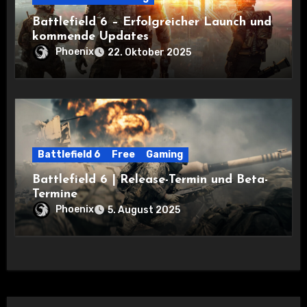
Battlefield 6 – Erfolgreicher Launch und
kommende Updates
Phoenix
22. Oktober 2025
Battlefield 6
Free
Gaming
Battlefield 6 | Release-Termin und Beta-
Termine
Phoenix
5. August 2025