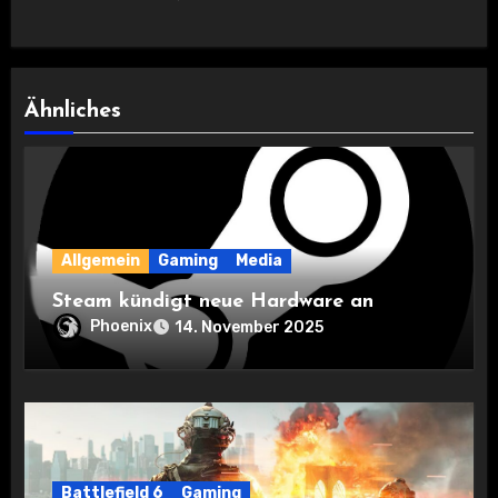
Ähnliches
Allgemein
Gaming
Media
Steam kündigt neue Hardware an
Phoenix
14. November 2025
Battlefield 6
Gaming