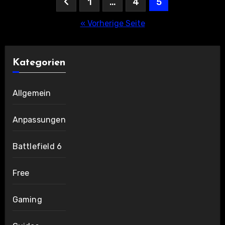
Seitennummerierung
1
…
4
5
der
« Vorherige Seite
Beiträge
Kategorien
Allgemein
Anpassungen
Battlefield 6
Free
Gaming