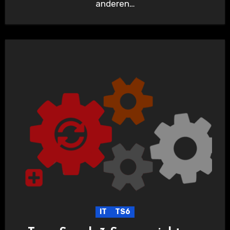
anderen…
IT
TS6