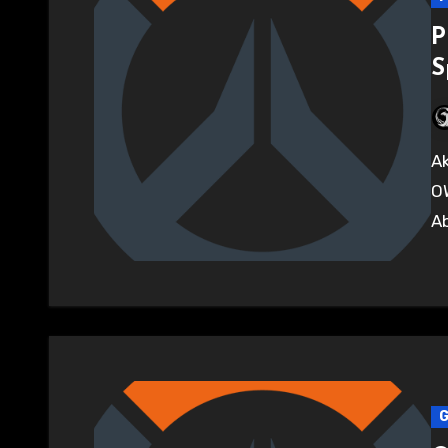
P
S
Aktuell gibt es bei Prime Gaming 5x Battleplass Sprünge für
OW
Ab