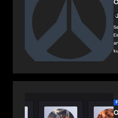
O
Seit gestern ist Season 10 von OW2 live und es gab neben der
Ei
an
k
F
O