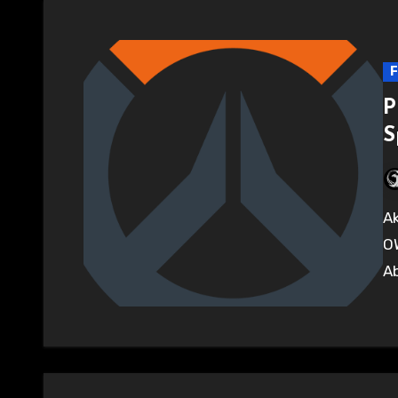
F
P
S
Aktuell gibt es bei Prime Gaming 5x Battleplass Sprünge für
OW
Ab