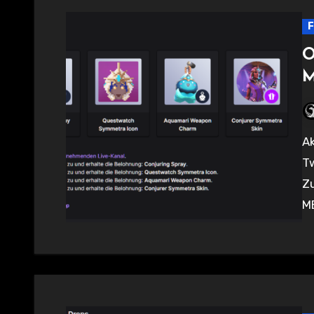
F
O
M
Aktuell gibt es zur Midseason auch wieder entsprechende
Tw
Zu
ME