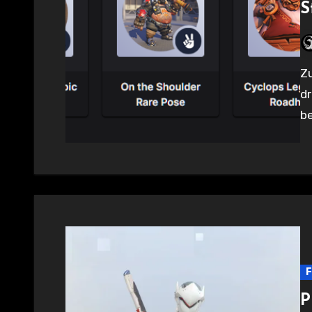
S
Zum Start von Season 10 gibt es für OW2 via Twitch wieder
dr
be
F
P