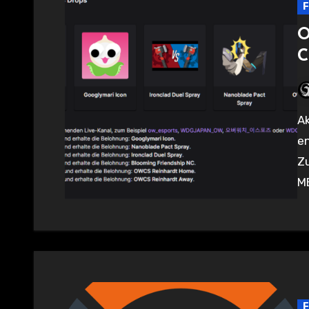
F
O
C
Aktuell gibt es passend zur OW2 Champion Series auch wieder
e
Zu
ME
F