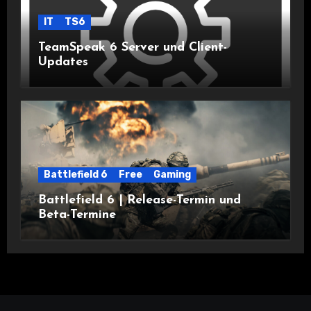
IT
TS6
TeamSpeak 6 Server und Client-
Updates
Battlefield 6
Free
Gaming
Battlefield 6 | Release-Termin und
Beta-Termine