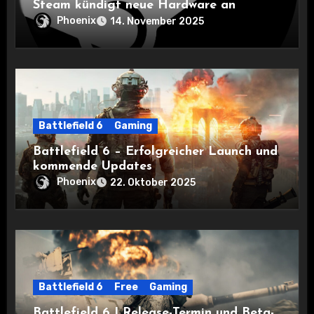
Steam kündigt neue Hardware an
Phoenix
14. November 2025
Battlefield 6
Gaming
Battlefield 6 – Erfolgreicher Launch und
kommende Updates
Phoenix
22. Oktober 2025
Battlefield 6
Free
Gaming
Battlefield 6 | Release-Termin und Beta-