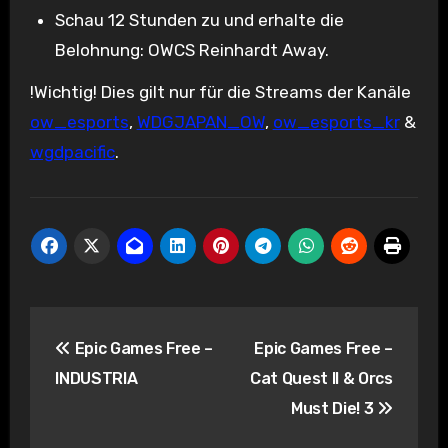
Schau 12 Stunden zu und erhalte die
Belohnung: OWCS Reinhardt Away.
!Wichtig! Dies gilt nur für die Streams der Kanäle
ow_esports
,
WDGJAPAN_OW
,
ow_esports_kr
&
wgdpacific
.
Beitragsnavigation
Epic Games Free –
Epic Games Free –
INDUSTRIA
Cat Quest II & Orcs
Must Die! 3